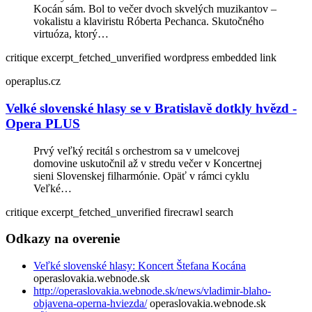
Kocán sám. Bol to večer dvoch skvelých muzikantov –
vokalistu a klaviristu Róberta Pechanca. Skutočného
virtuóza, ktorý…
critique
excerpt_fetched_unverified
wordpress embedded link
operaplus.cz
Velké slovenské hlasy se v Bratislavě dotkly hvězd -
Opera PLUS
Prvý veľký recitál s orchestrom sa v umelcovej
domovine uskutočnil až v stredu večer v Koncertnej
sieni Slovenskej filharmónie. Opäť v rámci cyklu
Veľké…
critique
excerpt_fetched_unverified
firecrawl search
Odkazy na overenie
Veľké slovenské hlasy: Koncert Štefana Kocána
operaslovakia.webnode.sk
http://operaslovakia.webnode.sk/news/vladimir-blaho-
objavena-operna-hviezda/
operaslovakia.webnode.sk