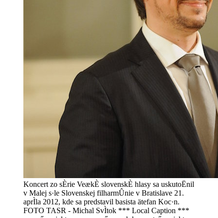
Koncert zo sÈrie VeækÈ slovenskÈ hlasy sa uskutoËnil
v Malej s·le Slovenskej filharmÛnie v Bratislave 21.
aprÌla 2012, kde sa predstavil basista ätefan Koc·n.
FOTO TASR - Michal SvÌtok *** Local Caption ***