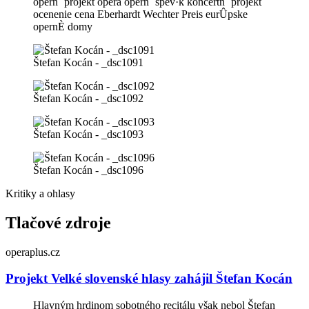
opern˝ projekt opera opern˝ spev·k koncertn˝ projekt
ocenenie cena Eberhardt Wechter Preis eurÛpske
opernÈ domy
Štefan Kocán - _dsc1091
Štefan Kocán - _dsc1092
Štefan Kocán - _dsc1093
Štefan Kocán - _dsc1096
Kritiky a ohlasy
Tlačové zdroje
operaplus.cz
Projekt Velké slovenské hlasy zahájil Štefan Kocán
Hlavným hrdinom sobotného recitálu však nebol Štefan