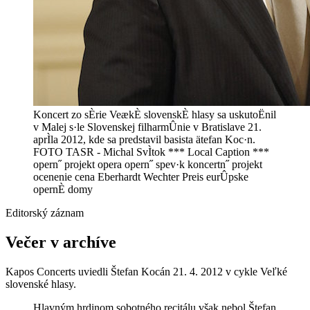
Koncert zo sÈrie VeækÈ slovenskÈ hlasy sa uskutoËnil
v Malej s·le Slovenskej filharmÛnie v Bratislave 21.
aprÌla 2012, kde sa predstavil basista ätefan Koc·n.
FOTO TASR - Michal SvÌtok *** Local Caption ***
opern˝ projekt opera opern˝ spev·k koncertn˝ projekt
ocenenie cena Eberhardt Wechter Preis eurÛpske
opernÈ domy
Editorský záznam
Večer v archíve
Kapos Concerts uviedli Štefan Kocán 21. 4. 2012 v cykle Veľké
slovenské hlasy.
Hlavným hrdinom sobotného recitálu však nebol Štefan