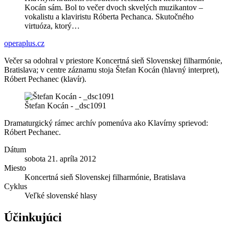
Kocán sám. Bol to večer dvoch skvelých muzikantov –
vokalistu a klaviristu Róberta Pechanca. Skutočného
virtuóza, ktorý…
operaplus.cz
Večer sa odohral v priestore Koncertná sieň Slovenskej filharmónie,
Bratislava; v centre záznamu stoja Štefan Kocán (hlavný interpret),
Róbert Pechanec (klavír).
Štefan Kocán - _dsc1091
Dramaturgický rámec archív pomenúva ako Klavírny sprievod:
Róbert Pechanec.
Dátum
sobota 21. apríla 2012
Miesto
Koncertná sieň Slovenskej filharmónie, Bratislava
Cyklus
Veľké slovenské hlasy
Účinkujúci