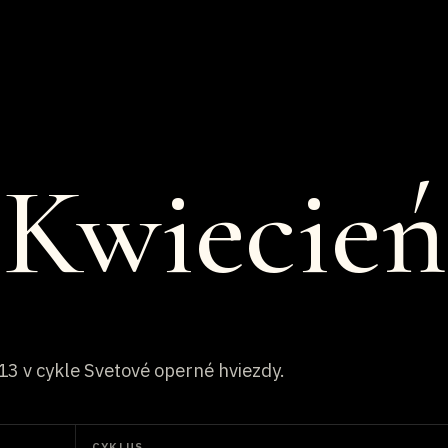
 Kwiecień
13 v cykle Svetové operné hviezdy.
CYKLUS